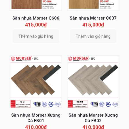
Sàn nhựa Morser C606
Sàn nhựa Morser C607
415,000
₫
415,000
₫
Thêm vào giỏ hàng
Thêm vào giỏ hàng
Sàn nhựa Morser Xương
Sàn nhựa Morser Xương
Cá FB01
Cá FB02
410,000
₫
410,000
₫