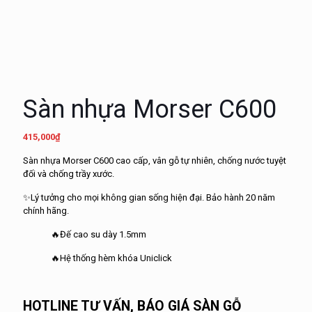
Sàn nhựa Morser C600
415,000
₫
Sàn nhựa Morser C600 cao cấ
p
, vân
g
ỗ tự nhiên, chống nước tuyệt
đố
i
và chống
tr
ầ
y
x
ước.
✨Lý tưởng cho mọ
i
không gian sống hiện đạ
i
.
B
ảo hành 2
0
năm
chính hãng.
🔥Đế cao su dày 1.5mm
🔥Hệ thống hèm khóa Uniclick
HOTLINE TƯ VẤN, BÁO GIÁ SÀN GỖ