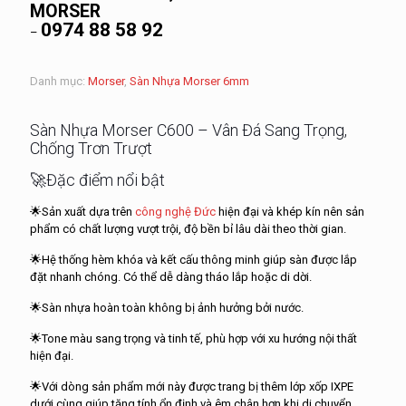
MORSER
0974 88 58 92
–
Danh mục:
Morser
,
Sàn Nhựa Morser 6mm
Sàn Nhựa Morser C600 – Vâ
n
Đá Sang Trọng,
Chống Trơn Trượt
🚀Đặc điểm nổi bật
🌟
Sản xuất dựa trên
công nghệ Đức
hiện đại và khép kín nên sản
phẩm có chất lượng vượt trội, độ bền bỉ lâu dài theo thời gian.
🌟
Hệ thống hèm khóa và kết cấu thông minh giúp sàn được lắp
đặt nhanh chóng. Có thể dễ dàng tháo lắp hoặc di dời.
🌟
Sàn nhựa hoàn toàn không bị ảnh hưởng bởi nước.
🌟
Tone màu sang trọng và tinh tế, phù hợp với xu hướng nội thất
hiện đại.
🌟
Với dòng sản phẩm mới này được trang bị thêm lớp xốp IXPE
dưới cùng giúp tăng tính ổn định và êm chân hơn khi di chuyển.