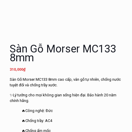
Sàn Gỗ Morser MC133
8mm
310,000
₫
Sàn Gỗ Morser MC133 8mm cao cấ
p
, vân
g
ỗ tự nhiên, chống nước
tuyệt đố
i
và chống
tr
ầ
y
x
ước.
✨Lý tưởng cho mọ
i
không gian sống hiện đạ
i
.
B
ảo hành 2
0
năm
chính hãng.
🔥Công nghệ: Đức
🔥Chống trầy: AC4
🔥Chống ẩm mốc