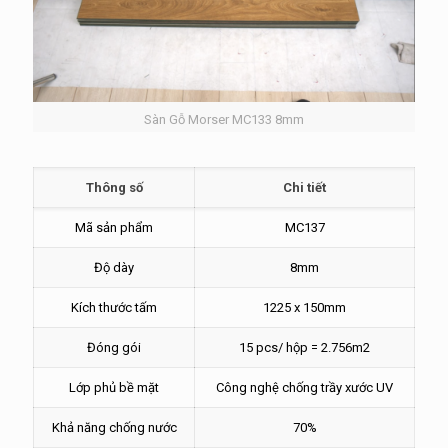
Sàn Gỗ Morser MC133 8mm
Thông số
Chi tiết
Mã sản phẩm
MC137
Độ dày
8mm
Kích thước tấm
1225 x 150mm
Đóng gói
15 pcs/ hộp = 2.756m2
Lớp phủ bề mặt
Công nghệ chống trầy xước UV
Khả năng chống nước
70%