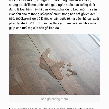
nuớc tốt hay không, có nguời nói do dùng hèm khoá Unilic,
nhưng đó chỉ là một phần nhỏ giúp ngăn nuớc tràn xuống duới,
đúng là loại hèm này thì bạn không phải dùng keo, mỗi nhà sản
xuất đều cho ra thông số cụ thể như tỉ trọng nén cốt gỗ lên đến
850/1000kg/m3 gỗ đó là tiêu chuẩn quốc tế mà các nhà sản xuất
phải đạt đuợc. Với mức nén này thì việc thấm nuớc rất khó và lâu,
giúp cho tuổi thọ của sàn gỗ kéo dài.
sàn gỗ chống thấm