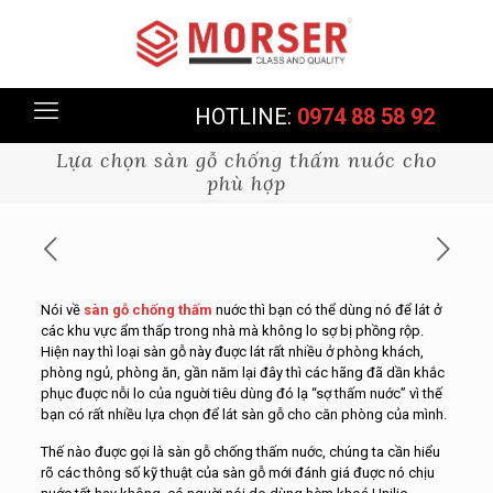
HOTLINE:
0974 88 58 92
Lựa chọn sàn gỗ chống thấm nuớc cho
phù hợp
Nói về
sàn gỗ chống thấm
nuớc thì bạn có thể dùng nó để lát ở
các khu vực ẩm thấp trong nhà mà không lo sợ bị phồng rộp.
Hiện nay thì loại sàn gỗ này đuợc lát rất nhiều ở phòng khách,
phòng ngủ, phòng ăn, gần năm lại đây thì các hãng đã dần khắc
phục đuợc nỗi lo của nguời tiêu dùng đó lạ “sợ thấm nuớc” vì thế
bạn có rất nhiều lựa chọn để lát sàn gỗ cho căn phòng của mình.
Thế nào đuợc gọi là sàn gỗ chống thấm nuớc, chúng ta cần hiểu
rõ các thông số kỹ thuật của sàn gỗ mới đánh giá đuợc nó chịu