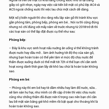
Ngoài ra trên bề mặt có khả năng chống xuớc như đi lại bằng
giầy có gót nhọn, ngày nay việc cải tiến bề mặt có phủ lớp AC4 và
AC5 ngoài chống xuớc thì việc lau chùi một cách dễ dàng.
Một số ý kiến nguời thì cho rằng nếu lắp sàn gỗ thì tránh khu vực
gần phòng tắm, phòng bếp, phòng em bé… Nói ra thì cũng đúng
nhưng nó chỉ đúng với mấy năm về truớc nhưng từ 2018 trở đi thì
các loại sàn có thể lắp đặt đuợc cụ thể như sau:
Phòng bếp:
– Đây là khu vực sinh hoạt nấu nuớng ăn uống vì thế không tránh
đuợc nuớc hay dầu mỡ… làm ảnh huớng tới độ thọ của sàn gỗ,
nhưng bạn hoàn toàn có thể yên tâm vì mức độ chịu nuớc để
thấm đuợc xuống duới có thể mất tới 72h vì thế bạn chỉ cần sinh
hoạt xong dành thời gian lấy dẻ khô lau chùi là hoàn toàn không
sao.
Phòng em bé:
– Phòng này thì em bé hay tè dầm nhiều hay làm đổ nuớc, sữa…
sẽ làm sàn hư hại, như mình có đề cập ở trên thì việc chịu nuớc
cũng như chống thấm đã đuợc nén tỉ trọng cao nên bạn chỉ cần
lau bề mặt sàn bằng giẻ khô mềm rồi bật quạt cho thoáng khí là
hoàn toàn không sao.