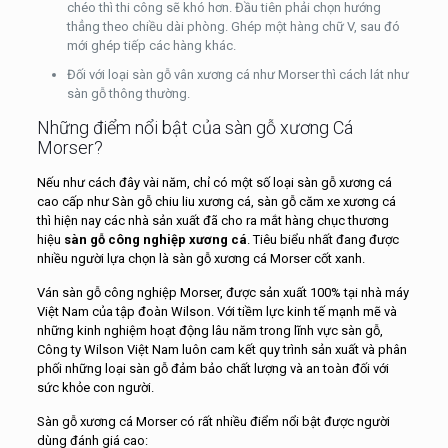
chéo thì thi công sẽ khó hơn. Đầu tiên phải chọn hướng
thẳng theo chiều dài phòng. Ghép một hàng chữ V, sau đó
mới ghép tiếp các hàng khác.
Đối với loại sàn gỗ vân xương cá như Morser thì cách lát như
sàn gỗ thông thường.
Những điểm nổi bật của sàn gỗ xương Cá
Morser?
Nếu như cách đây vài năm, chỉ có một số loại sàn gỗ xương cá
cao cấp như Sàn gỗ chiu liu xương cá, sàn gỗ căm xe xương cá
thì hiện nay các nhà sản xuất đã cho ra mắt hàng chục thương
hiệu
sàn gỗ công nghiệp xương cá
. Tiêu biểu nhất đang được
nhiều người lựa chọn là sàn gỗ xương cá Morser cốt xanh.
Ván sàn gỗ công nghiệp Morser, được sản xuất 100% tại nhà máy
Việt Nam của tập đoàn Wilson. Với tiềm lực kinh tế mạnh mẽ và
những kinh nghiệm hoạt động lâu năm trong lĩnh vực sàn gỗ,
Công ty Wilson Việt Nam luôn cam kết quy trình sản xuất và phân
phối những loại sàn gỗ đảm bảo chất lượng và an toàn đối với
sức khỏe con người.
Sàn gỗ xương cá Morser có rất nhiều điểm nổi bật được người
dùng đánh giá cao: