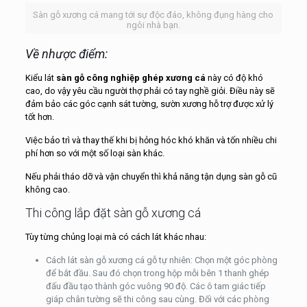
Sàn gỗ xương cá mang tới sự độc đáo, không đụng hàng cho
ngôi nhà bạn.
Về nhược điểm:
Kiểu lát
sàn gỗ công nghiệp ghép xương cá
này có độ khó
cao, do vậy yêu cầu người thợ phải có tay nghề giỏi. Điều này sẽ
đảm bảo các góc cạnh sát tường, sườn xương hỗ trợ được xử lý
tốt hơn.
Việc bảo trì và thay thế khi bị hỏng hóc khó khăn và tốn nhiều chi
phí hơn so với một số loại sàn khác.
Nếu phải tháo dỡ và vận chuyển thì khả năng tận dụng sàn gỗ cũ
không cao.
Thi công lắp đặt sàn gỗ xương cá
Tùy từng chủng loại mà có cách lát khác nhau:
Cách lát sàn gỗ xương cá gỗ tự nhiên: Chọn một góc phòng
để bắt đầu. Sau đó chọn trong hộp mỗi bên 1 thanh ghép
đấu đầu tạo thành góc vuông 90 độ. Các ô tam giác tiếp
giáp chân tường sẽ thi công sau cùng. Đối với các phòng