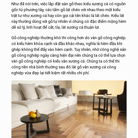
Như đã nói trên, việc lắp đặt sàn gỗ theo kiểu xương cá có nguồn
gốc từ phương tây, các tấm gỗ lát chéo với nhau theo một kiểu
trật tư như xương cá hay còn gọi cái tên khác là lát chéo. Kiểu lát
này thường dùng với gỗ tự nhiên vì chúng có đặc điểm mộng hèm
dễ xử lý, linh hoạt để cắt, tỉa, lát xương cá thuận lợi.
Gỗ công nghiệp thường khó thi công hơn do ván gỗ công nghiệp
có kiểu hèm khóa cạnh và đầu khác nhau, nghĩa là hèm đầu khi
ghép không thể đẩy vào hèm cạnh. Tuy nhiên, nhờ công nghệ sản
gỗ công nghiệp ngày càng hiện đại nên chúng ta có thể lựa chọn
ván gỗ công nghiệp có kiểu vân xương cá. Chúng ta có thể thi
công nền nhà bình thường sau đó lát gỗ vân xương cá công
nghiệp vừa đẹp lại tiết kiệm rất nhiều chi phí.